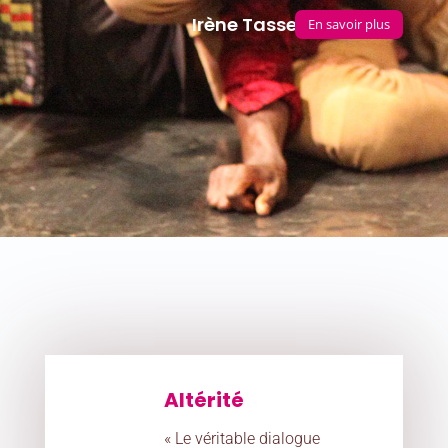
Irène Tassembedo
En savoir plus
Altérité
« Le véritable dialogue