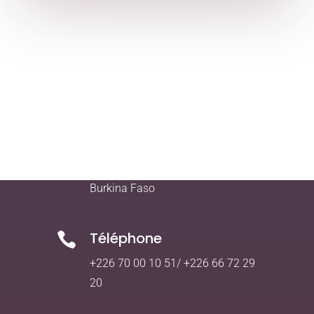
Addresse

Quartier Kamsonghin
02 BP 5217 Ouagadougou
Burkina Faso
Téléphone

+226 70 00 10 51/ +226 66 72 29
20